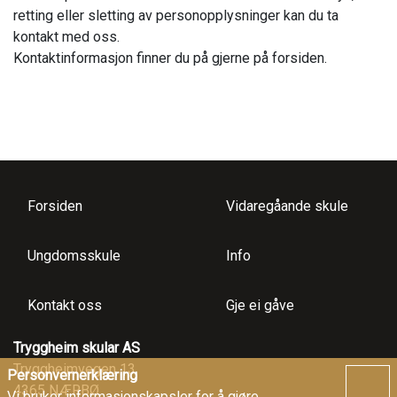
retting eller sletting av personopplysninger kan du ta
kontakt med oss.
Kontaktinformasjon finner du på gjerne på forsiden.
Forsiden
Vidaregåande skule
Ungdomsskule
Info
Kontakt oss
Gje ei gåve
Tryggheim skular AS
Tryggheimvegen 13
Personvernerklæring
4365 NÆRBØ
Vi bruker informasjonskapsler for å gjøre