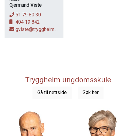
Gjermund Viste
51 79 80 30
404 19 842
gviste@tryggheim.no
Tryggheim ungdomsskule
Gå til nettside
Søk her