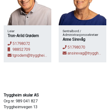
Leiar
Sentralbord /
Administrasjonssekretær
Tron-Arild Grødem
Anne Sirevåg
51798072
51798070
98852709
ansirevag@tryggheim.no
tgrodem@tryggheim.no
Tryggheim skular AS
Org nr: 989 041 827
Tryggheimvegen 13